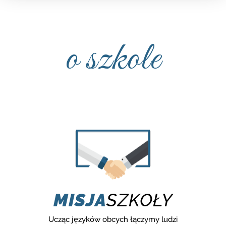
o szkole
MISJA
SZKOŁY
Ucząc języków obcych łączymy ludzi