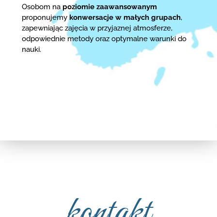
Osobom na
poziomie zaawansowanym
proponujemy
konwersacje w małych grupach
,
zapewniając zajęcia w przyjaznej atmosferze,
odpowiednie metody oraz optymalne warunki do
nauki.
kontakt