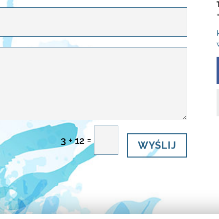
WYŚLIJ
=
3 + 12