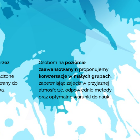
rzez
Osobom na
poziomie
zaawansowanym
proponujemy
adzone
konwersacje w małych grupach
,
owany do
zapewniając zajęcia w przyjaznej
ka.
atmosferze, odpowiednie metody
oraz optymalne warunki do nauki.