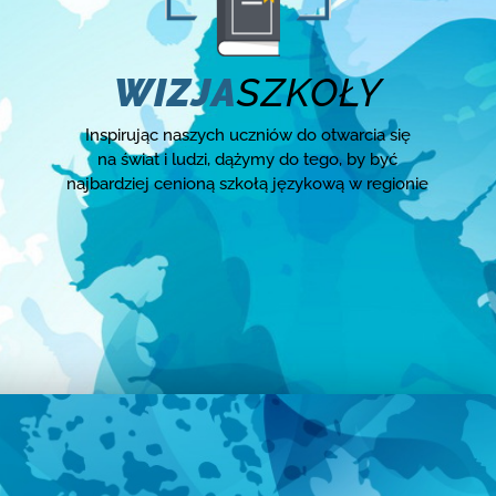
WIZJA
SZKOŁY
Inspirując naszych uczniów do otwarcia się
na świat i ludzi, dążymy do tego, by być
najbardziej cenioną szkołą językową w regionie