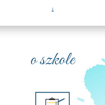
"
o szkole