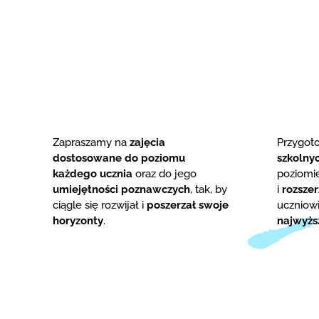
Zapraszamy na
zajęcia
Przygo
dostosowane do poziomu
szkolny
każdego ucznia
oraz do jego
poziom
umiejętności poznawczych
, tak, by
i
rozsze
ciągle się rozwijał i
poszerzał swoje
uczniowi
horyzonty
.
najwyżs