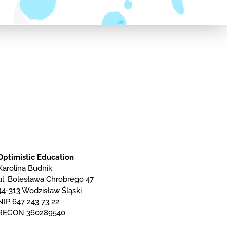
Optimistic Education
Karolina Budnik
ul. Bolesława Chrobrego 47
44-313 Wodzisław Śląski
NIP 647 243 73 22
REGON 360289540