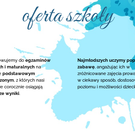
oferta szkoły
towujemy do
egzaminów
Najmłodszych uczymy pop
ch i maturalnych
na
zabawę
, angażując ich w
ie
podstawowym
zróżnicowane zajęcia prow
rzonym
, z których nasi
w ciekawy sposób, dostos
e corocznie osiągają
poziomu i możliwości dziec
ze wyniki
.