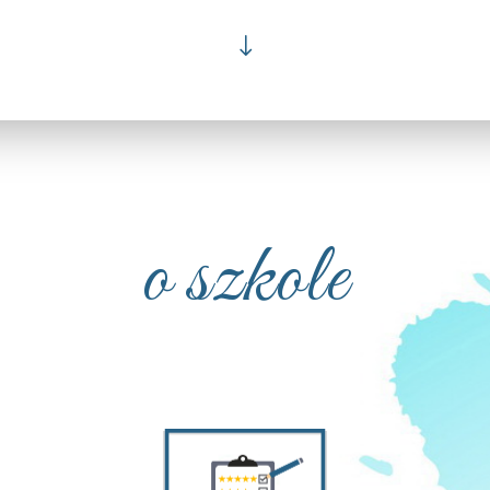
"
o szkole