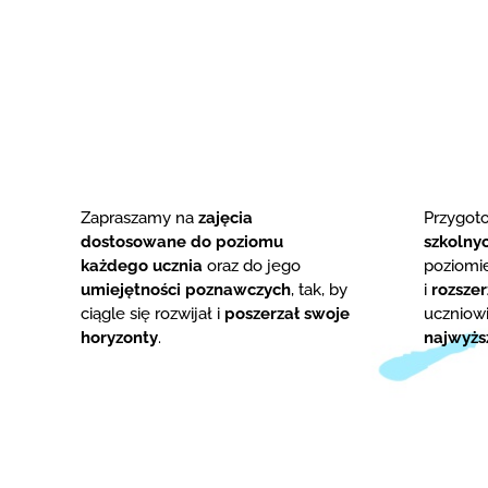
Zapraszamy na
zajęcia
Przygo
dostosowane do poziomu
szkolny
każdego ucznia
oraz do jego
poziom
umiejętności poznawczych
, tak, by
i
rozsze
ciągle się rozwijał i
poszerzał swoje
uczniowi
horyzonty
.
najwyżs