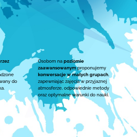
rzez
Osobom na
poziomie
zaawansowanym
proponujemy
adzone
konwersacje w małych grupach
,
owany do
zapewniając zajęcia w przyjaznej
ka.
atmosferze, odpowiednie metody
oraz optymalne warunki do nauki.