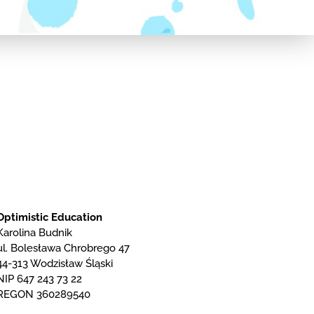
Optimistic Education
Karolina Budnik
ul. Bolesława Chrobrego 47
44-313 Wodzisław Śląski
NIP 647 243 73 22
REGON 360289540