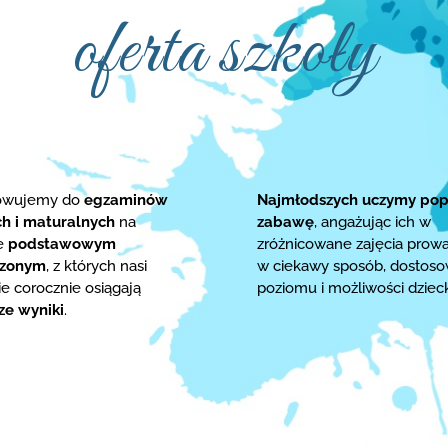
oferta szkoły
towujemy do
egzaminów
Najmłodszych uczymy pop
ch i maturalnych
na
zabawę
, angażując ich w
ie
podstawowym
zróżnicowane zajęcia prow
rzonym
, z których nasi
w ciekawy sposób, dostos
e corocznie osiągają
poziomu i możliwości dziec
ze wyniki
.