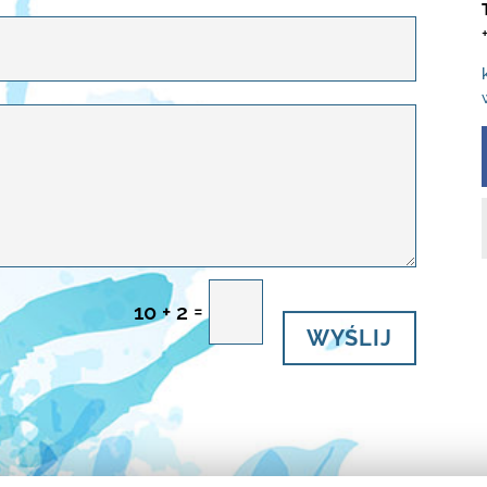
=
10 + 2
WYŚLIJ