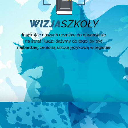
WIZJA
SZKOŁY
Inspirując naszych uczniów do otwarcia się
na świat i ludzi, dążymy do tego, by być
najbardziej cenioną szkołą językową w regionie