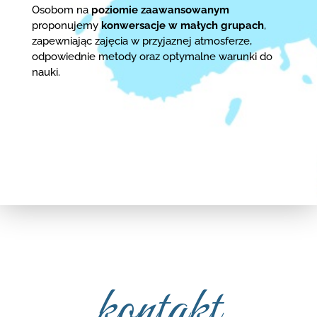
Osobom na
poziomie zaawansowanym
proponujemy
konwersacje w małych grupach
,
zapewniając zajęcia w przyjaznej atmosferze,
odpowiednie metody oraz optymalne warunki do
nauki.
kontakt