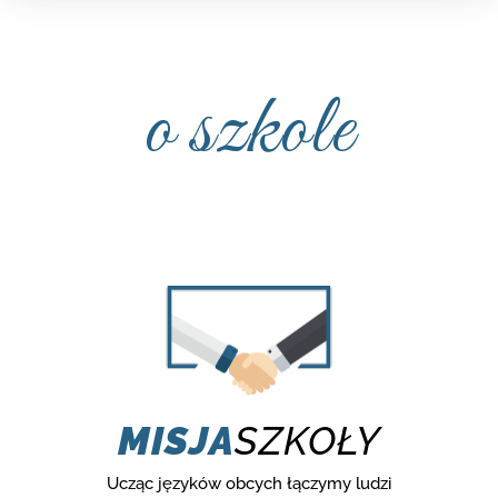
o szkole
MISJA
SZKOŁY
Ucząc języków obcych łączymy ludzi