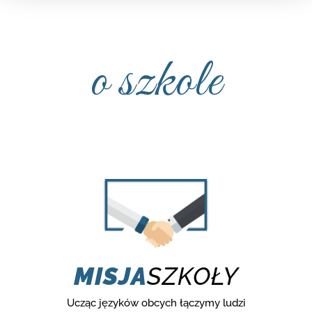
o szkole
MISJA
SZKOŁY
Ucząc języków obcych łączymy ludzi