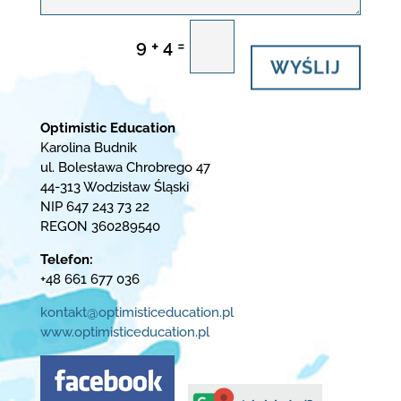
=
9 + 4
WYŚLIJ
Optimistic Education
Karolina Budnik
ul. Bolesława Chrobrego 47
44-313 Wodzisław Śląski
NIP 647 243 73 22
REGON 360289540
Telefon:
+48 661 677 036
kontakt@optimisticeducation.pl
www.optimisticeducation.pl