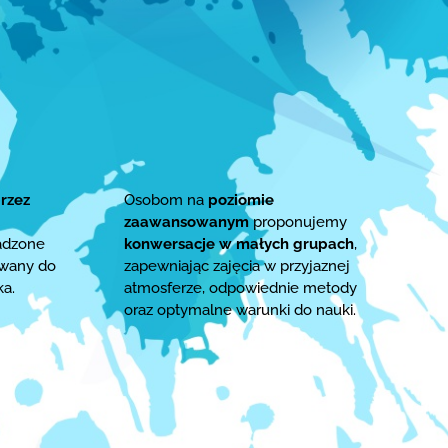
rzez
Osobom na
poziomie
zaawansowanym
proponujemy
adzone
konwersacje w małych grupach
,
owany do
zapewniając zajęcia w przyjaznej
ka.
atmosferze, odpowiednie metody
oraz optymalne warunki do nauki.