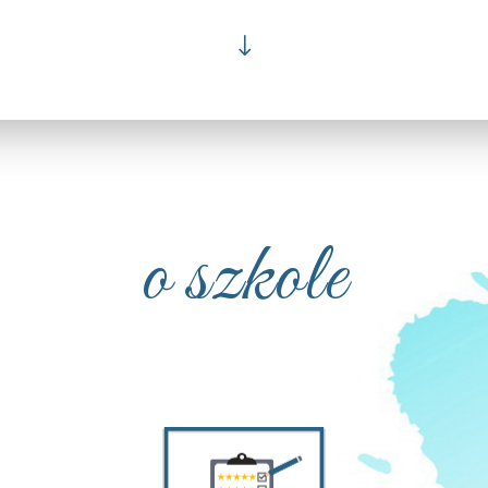
"
o szkole