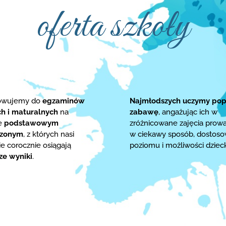
oferta szkoły
towujemy do
egzaminów
Najmłodszych uczymy pop
ch i maturalnych
na
zabawę
, angażując ich w
ie
podstawowym
zróżnicowane zajęcia prow
rzonym
, z których nasi
w ciekawy sposób, dostos
e corocznie osiągają
poziomu i możliwości dziec
ze wyniki
.