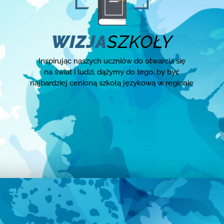
WIZJA
SZKOŁY
Inspirując naszych uczniów do otwarcia się
na świat i ludzi, dążymy do tego, by być
najbardziej cenioną szkołą językową w regionie