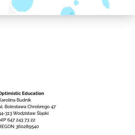
Optimistic Education
Karolina Budnik
ul. Bolesława Chrobrego 47
44-313 Wodzisław Śląski
NIP 647 243 73 22
REGON 360289540