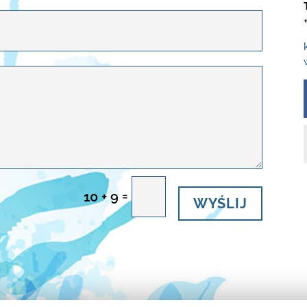
WYŚLIJ
=
10 + 9