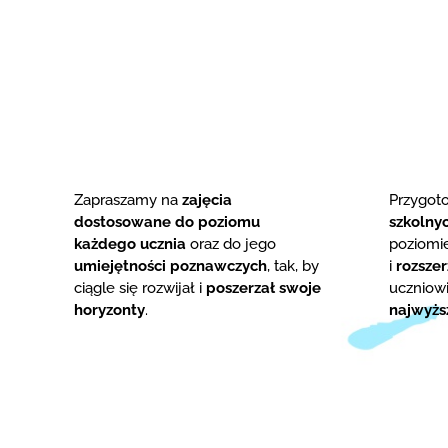
Zapraszamy na
zajęcia
Przygo
dostosowane do poziomu
szkolny
każdego ucznia
oraz do jego
poziom
umiejętności poznawczych
, tak, by
i
rozsze
ciągle się rozwijał i
poszerzał swoje
uczniowi
horyzonty
.
najwyżs