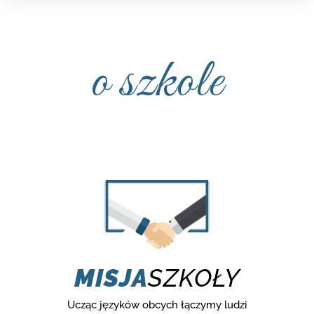
o szkole
MISJA
SZKOŁY
Ucząc języków obcych łączymy ludzi