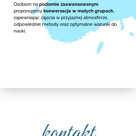
Osobom na
poziomie zaawansowanym
proponujemy
konwersacje w małych grupach
,
zapewniając zajęcia w przyjaznej atmosferze,
odpowiednie metody oraz optymalne warunki do
nauki.
kontakt