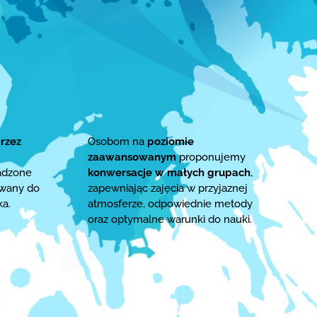
rzez
Osobom na
poziomie
zaawansowanym
proponujemy
adzone
konwersacje w małych grupach
,
owany do
zapewniając zajęcia w przyjaznej
ka.
atmosferze, odpowiednie metody
oraz optymalne warunki do nauki.