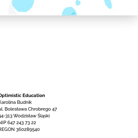
Optimistic Education
Karolina Budnik
ul. Bolesława Chrobrego 47
44-313 Wodzisław Śląski
NIP 647 243 73 22
REGON 360289540