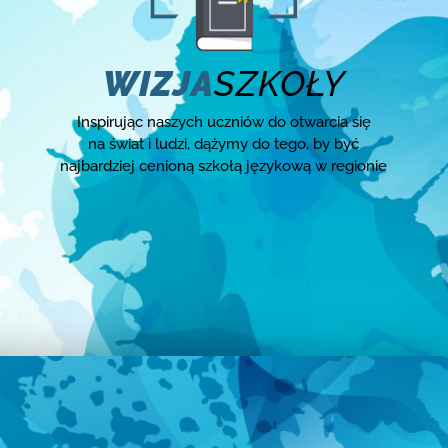
WIZJA
SZKOŁY
Inspirując naszych uczniów do otwarcia się
na świat i ludzi, dążymy do tego, by być
najbardziej cenioną szkołą językową w regionie