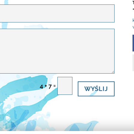
WYŚLIJ
=
4 + 7