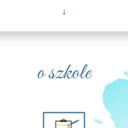
"
o szkole