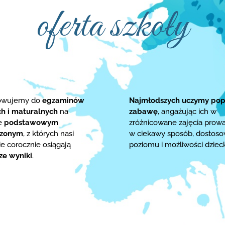
oferta szkoły
towujemy do
egzaminów
Najmłodszych uczymy pop
ch i maturalnych
na
zabawę
, angażując ich w
ie
podstawowym
zróżnicowane zajęcia prow
rzonym
, z których nasi
w ciekawy sposób, dostos
e corocznie osiągają
poziomu i możliwości dziec
ze wyniki
.