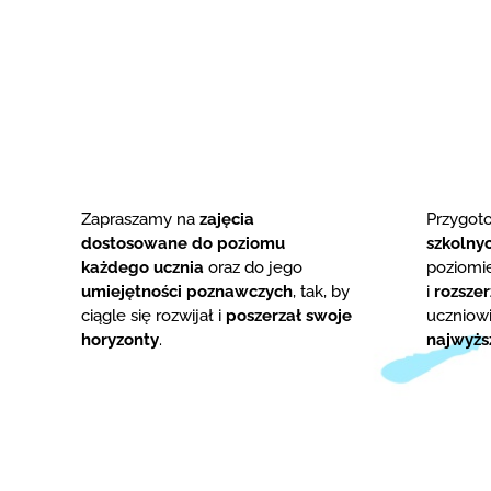
Zapraszamy na
zajęcia
Przygo
dostosowane do poziomu
szkolny
każdego ucznia
oraz do jego
poziom
umiejętności poznawczych
, tak, by
i
rozsze
ciągle się rozwijał i
poszerzał swoje
uczniowi
horyzonty
.
najwyżs