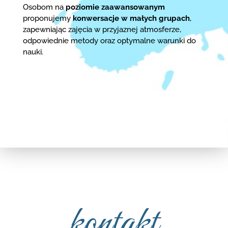
Osobom na
poziomie zaawansowanym
proponujemy
konwersacje w małych grupach
,
zapewniając zajęcia w przyjaznej atmosferze,
odpowiednie metody oraz optymalne warunki do
nauki.
kontakt