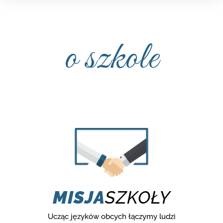
o szkole
MISJA
SZKOŁY
Ucząc języków obcych łączymy ludzi