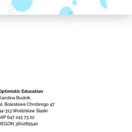
Optimistic Education
Karolina Budnik
ul. Bolesława Chrobrego 47
44-313 Wodzisław Śląski
NIP 647 243 73 22
REGON 360289540