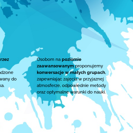
rzez
Osobom na
poziomie
zaawansowanym
proponujemy
adzone
konwersacje w małych grupach
,
owany do
zapewniając zajęcia w przyjaznej
ka.
atmosferze, odpowiednie metody
oraz optymalne warunki do nauki.