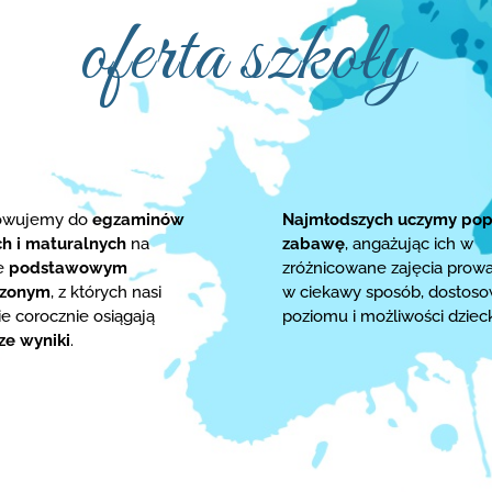
oferta szkoły
towujemy do
egzaminów
Najmłodszych uczymy pop
ch i maturalnych
na
zabawę
, angażując ich w
ie
podstawowym
zróżnicowane zajęcia prow
rzonym
, z których nasi
w ciekawy sposób, dostos
e corocznie osiągają
poziomu i możliwości dziec
ze wyniki
.