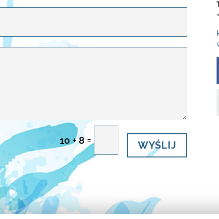
WYŚLIJ
=
10 + 8