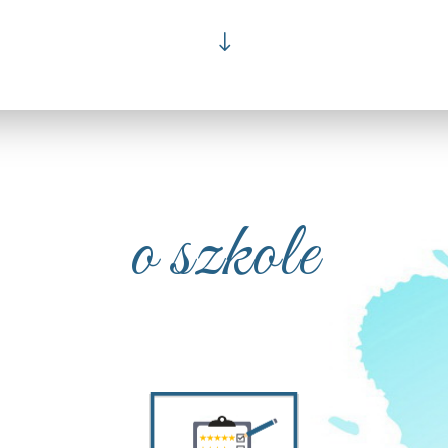
"
o szkole