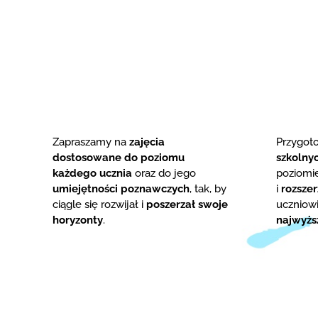
Zapraszamy na
zajęcia
Przygo
dostosowane do poziomu
szkolny
każdego ucznia
oraz do jego
poziom
umiejętności poznawczych
, tak, by
i
rozsze
ciągle się rozwijał i
poszerzał swoje
uczniowi
horyzonty
.
najwyżs