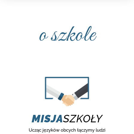
o szkole
MISJA
SZKOŁY
Ucząc języków obcych łączymy ludzi