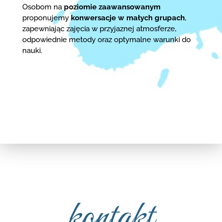
Osobom na
poziomie zaawansowanym
proponujemy
konwersacje w małych grupach
,
zapewniając zajęcia w przyjaznej atmosferze,
odpowiednie metody oraz optymalne warunki do
nauki.
kontakt