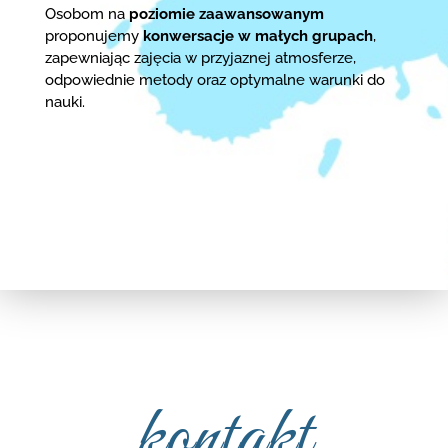
Osobom na
poziomie zaawansowanym
proponujemy
konwersacje w małych grupach
,
zapewniając zajęcia w przyjaznej atmosferze,
odpowiednie metody oraz optymalne warunki do
nauki.
kontakt