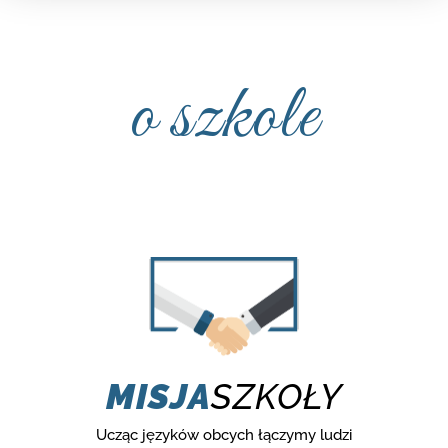
o szkole
MISJA
SZKOŁY
Ucząc języków obcych łączymy ludzi