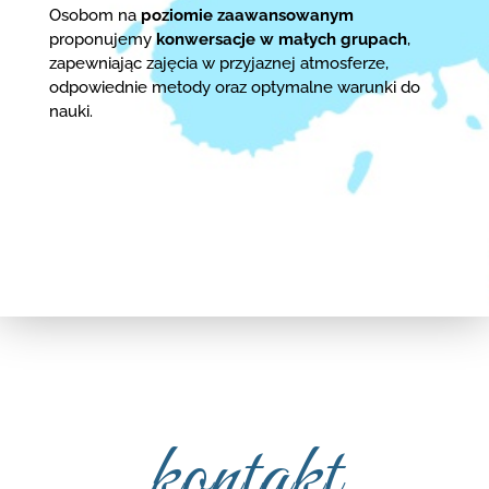
Osobom na
poziomie zaawansowanym
proponujemy
konwersacje w małych grupach
,
zapewniając zajęcia w przyjaznej atmosferze,
odpowiednie metody oraz optymalne warunki do
nauki.
kontakt