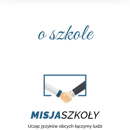
o szkole
MISJA
SZKOŁY
Ucząc języków obcych łączymy ludzi