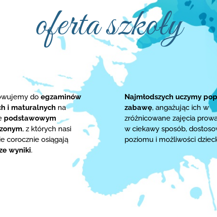
oferta szkoły
towujemy do
egzaminów
Najmłodszych uczymy pop
ch i maturalnych
na
zabawę
, angażując ich w
ie
podstawowym
zróżnicowane zajęcia prow
rzonym
, z których nasi
w ciekawy sposób, dostos
e corocznie osiągają
poziomu i możliwości dziec
ze wyniki
.