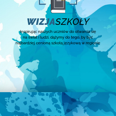
WIZJA
SZKOŁY
Inspirując naszych uczniów do otwarcia się
na świat i ludzi, dążymy do tego, by być
najbardziej cenioną szkołą językową w regionie