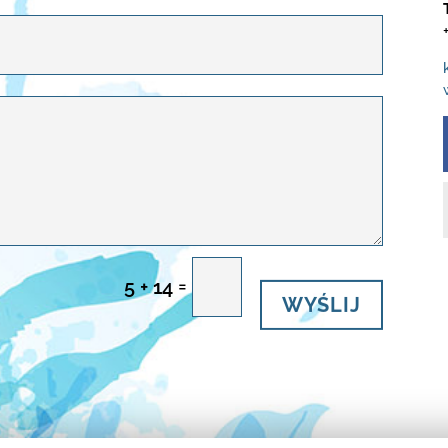
=
5 + 14
WYŚLIJ