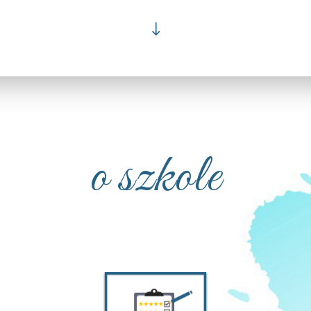
"
o szkole