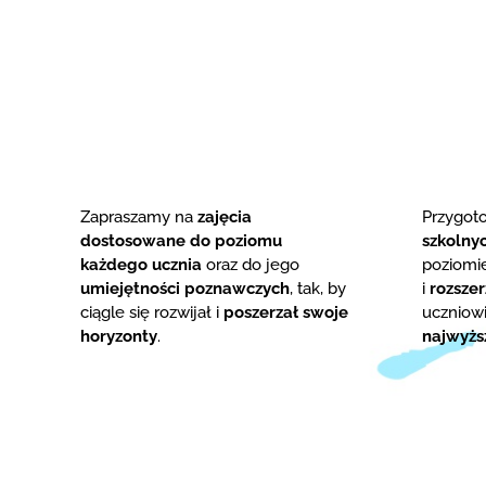
Zapraszamy na
zajęcia
Przygo
dostosowane do poziomu
szkolny
każdego ucznia
oraz do jego
poziom
umiejętności poznawczych
, tak, by
i
rozsze
ciągle się rozwijał i
poszerzał swoje
uczniowi
horyzonty
.
najwyżs