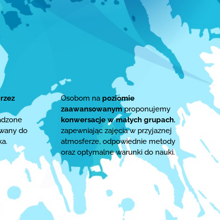
rzez
Osobom na
poziomie
zaawansowanym
proponujemy
adzone
konwersacje w małych grupach
,
owany do
zapewniając zajęcia w przyjaznej
ka.
atmosferze, odpowiednie metody
oraz optymalne warunki do nauki.