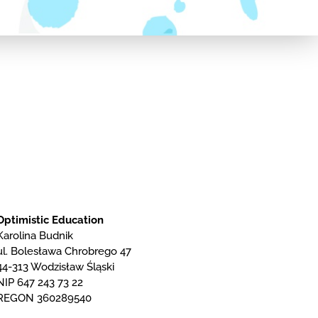
Optimistic Education
Karolina Budnik
ul. Bolesława Chrobrego 47
44-313 Wodzisław Śląski
NIP 647 243 73 22
REGON 360289540