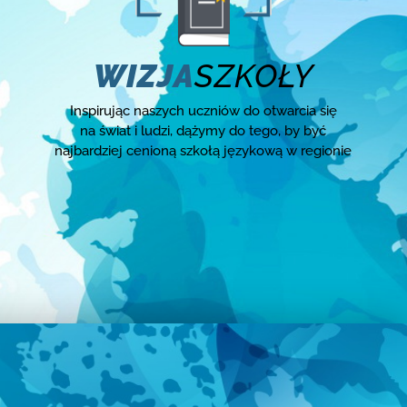
WIZJA
SZKOŁY
Inspirując naszych uczniów do otwarcia się
na świat i ludzi, dążymy do tego, by być
najbardziej cenioną szkołą językową w regionie