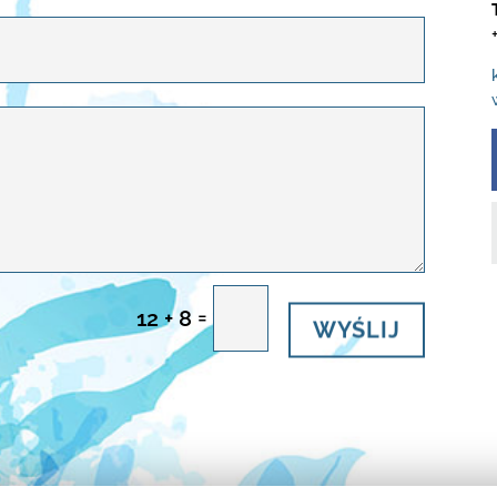
=
12 + 8
WYŚLIJ