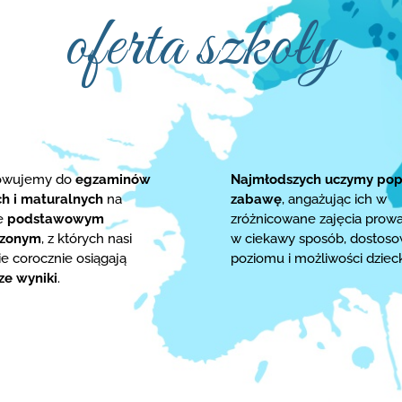
oferta szkoły
towujemy do
egzaminów
Najmłodszych uczymy pop
ch i maturalnych
na
zabawę
, angażując ich w
ie
podstawowym
zróżnicowane zajęcia prow
rzonym
, z których nasi
w ciekawy sposób, dostos
e corocznie osiągają
poziomu i możliwości dziec
ze wyniki
.