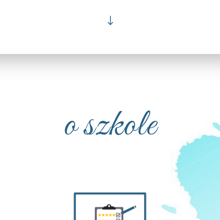
"
o szkole