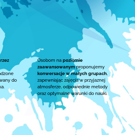
rzez
Osobom na
poziomie
zaawansowanym
proponujemy
adzone
konwersacje w małych grupach
,
owany do
zapewniając zajęcia w przyjaznej
ka.
atmosferze, odpowiednie metody
oraz optymalne warunki do nauki.