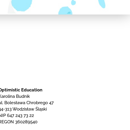
Optimistic Education
Karolina Budnik
ul. Bolesława Chrobrego 47
44-313 Wodzisław Śląski
NIP 647 243 73 22
REGON 360289540