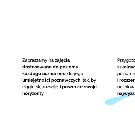
Zapraszamy na
zajęcia
Przygo
dostosowane do poziomu
szkolny
każdego ucznia
oraz do jego
poziom
umiejętności poznawczych
, tak, by
i
rozsze
ciągle się rozwijał i
poszerzał swoje
uczniowi
horyzonty
.
najwyżs