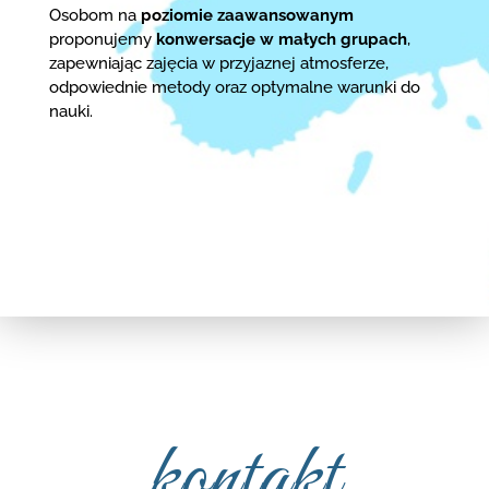
Osobom na
poziomie zaawansowanym
proponujemy
konwersacje w małych grupach
,
zapewniając zajęcia w przyjaznej atmosferze,
odpowiednie metody oraz optymalne warunki do
nauki.
kontakt