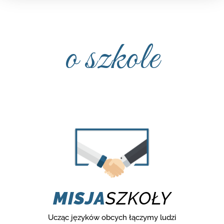
o szkole
MISJA
SZKOŁY
Ucząc języków obcych łączymy ludzi