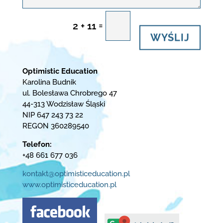
=
2 + 11
WYŚLIJ
Optimistic Education
Karolina Budnik
ul. Bolesława Chrobrego 47
44-313 Wodzisław Śląski
NIP 647 243 73 22
REGON 360289540
Telefon:
+48 661 677 036
kontakt@optimisticeducation.pl
www.optimisticeducation.pl