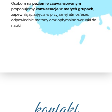
Osobom na
poziomie zaawansowanym
proponujemy
konwersacje w małych grupach
,
zapewniając zajęcia w przyjaznej atmosferze,
odpowiednie metody oraz optymalne warunki do
nauki.
kontakt