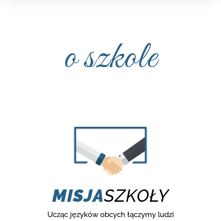
o szkole
MISJA
SZKOŁY
Ucząc języków obcych łączymy ludzi