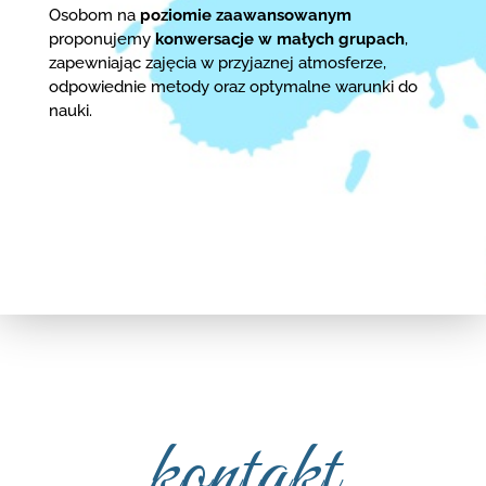
Osobom na
poziomie zaawansowanym
proponujemy
konwersacje w małych grupach
,
zapewniając zajęcia w przyjaznej atmosferze,
odpowiednie metody oraz optymalne warunki do
nauki.
kontakt