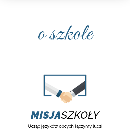
o szkole
MISJA
SZKOŁY
Ucząc języków obcych łączymy ludzi