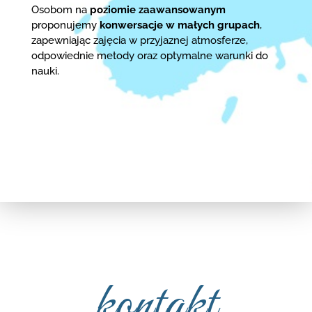
Osobom na
poziomie zaawansowanym
proponujemy
konwersacje w małych grupach
,
zapewniając zajęcia w przyjaznej atmosferze,
odpowiednie metody oraz optymalne warunki do
nauki.
kontakt