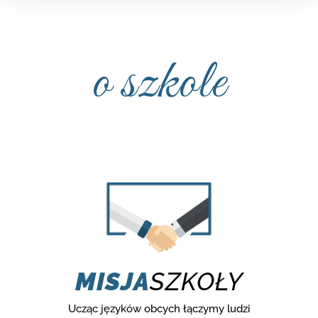
o szkole
MISJA
SZKOŁY
Ucząc języków obcych łączymy ludzi