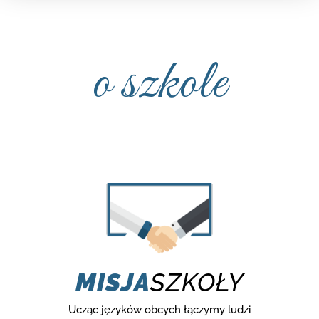
o szkole
MISJA
SZKOŁY
Ucząc języków obcych łączymy ludzi