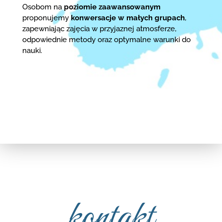
Osobom na
poziomie zaawansowanym
proponujemy
konwersacje w małych grupach
,
zapewniając zajęcia w przyjaznej atmosferze,
odpowiednie metody oraz optymalne warunki do
nauki.
kontakt