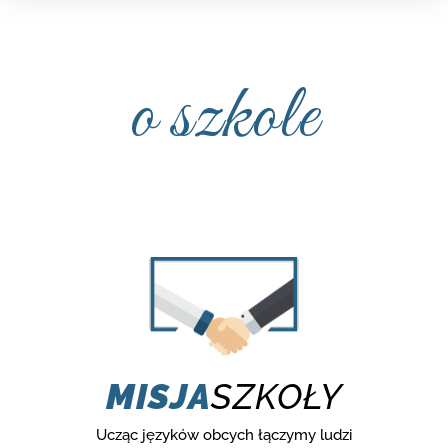
o szkole
MISJA
SZKOŁY
Ucząc języków obcych łączymy ludzi