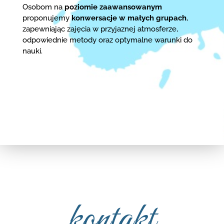
Osobom na
poziomie zaawansowanym
proponujemy
konwersacje w małych grupach
,
zapewniając zajęcia w przyjaznej atmosferze,
odpowiednie metody oraz optymalne warunki do
nauki.
kontakt