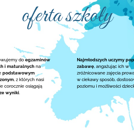
oferta szkoły
towujemy do
egzaminów
Najmłodszych uczymy pop
ch i maturalnych
na
zabawę
, angażując ich w
ie
podstawowym
zróżnicowane zajęcia prow
rzonym
, z których nasi
w ciekawy sposób, dostos
e corocznie osiągają
poziomu i możliwości dziec
ze wyniki
.