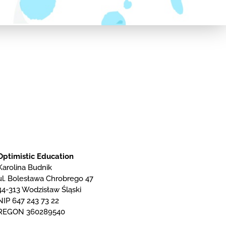
Optimistic Education
Karolina Budnik
ul. Bolesława Chrobrego 47
44-313 Wodzisław Śląski
NIP 647 243 73 22
REGON 360289540