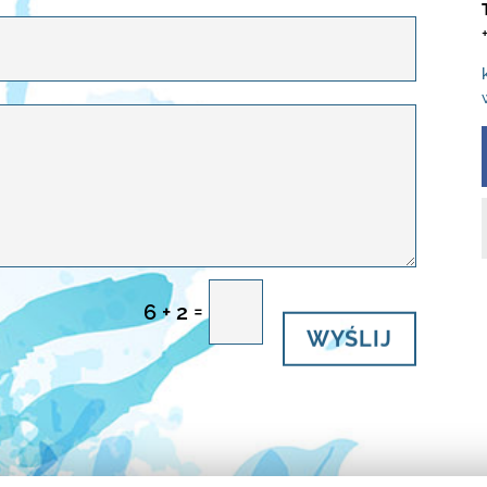
=
6 + 2
WYŚLIJ