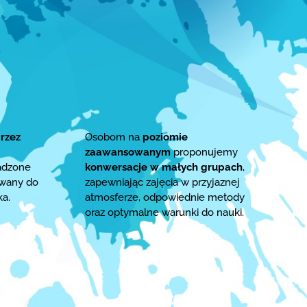
rzez
Osobom na
poziomie
zaawansowanym
proponujemy
adzone
konwersacje w małych grupach
,
owany do
zapewniając zajęcia w przyjaznej
ka.
atmosferze, odpowiednie metody
oraz optymalne warunki do nauki.