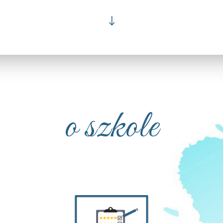
"
o szkole