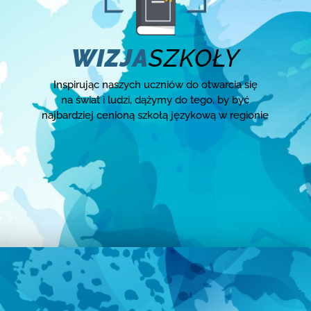
WIZJA
SZKOŁY
Inspirując naszych uczniów do otwarcia się
na świat i ludzi, dążymy do tego, by być
najbardziej cenioną szkołą językową w regionie