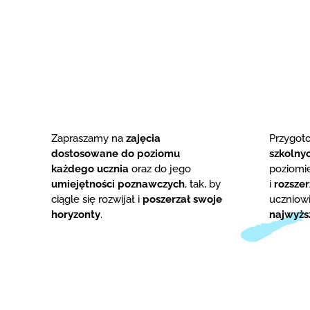
Zapraszamy na
zajęcia
Przygo
dostosowane do poziomu
szkolny
każdego ucznia
oraz do jego
poziom
umiejętności poznawczych
, tak, by
i
rozsze
ciągle się rozwijał i
poszerzał swoje
uczniowi
horyzonty
.
najwyżs