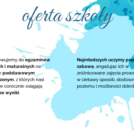
oferta szkoły
towujemy do
egzaminów
Najmłodszych uczymy pop
ch i maturalnych
na
zabawę
, angażując ich w
ie
podstawowym
zróżnicowane zajęcia prow
rzonym
, z których nasi
w ciekawy sposób, dostos
e corocznie osiągają
poziomu i możliwości dziec
ze wyniki
.