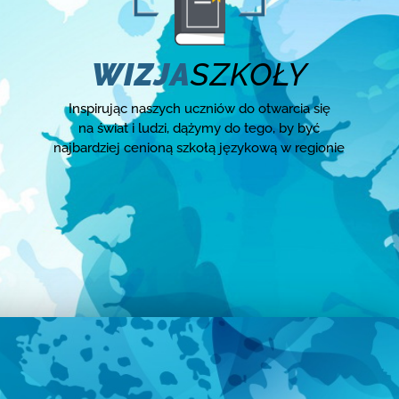
WIZJA
SZKOŁY
Inspirując naszych uczniów do otwarcia się
na świat i ludzi, dążymy do tego, by być
najbardziej cenioną szkołą językową w regionie