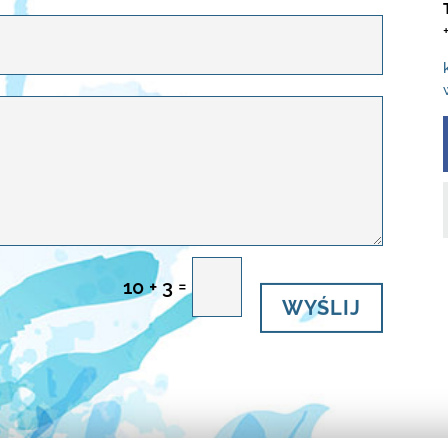
=
10 + 3
WYŚLIJ