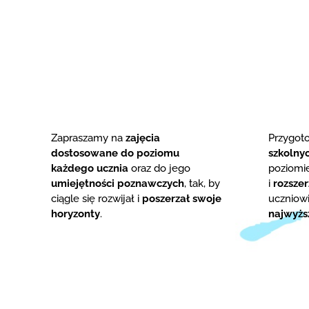
Zapraszamy na
zajęcia
Przygo
dostosowane do poziomu
szkolny
każdego ucznia
oraz do jego
poziom
umiejętności poznawczych
, tak, by
i
rozsze
ciągle się rozwijał i
poszerzał swoje
uczniowi
horyzonty
.
najwyżs