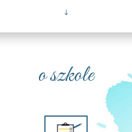
"
o szkole