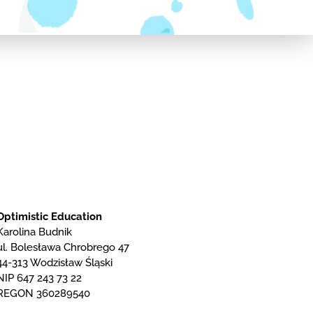
Optimistic Education
Karolina Budnik
ul. Bolesława Chrobrego 47
44-313 Wodzisław Śląski
NIP 647 243 73 22
REGON 360289540