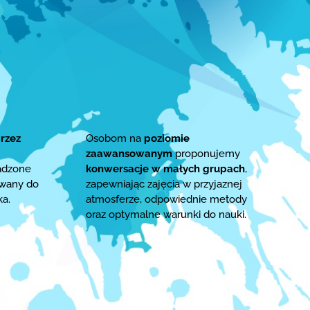
rzez
Osobom na
poziomie
zaawansowanym
proponujemy
adzone
konwersacje w małych grupach
,
owany do
zapewniając zajęcia w przyjaznej
ka.
atmosferze, odpowiednie metody
oraz optymalne warunki do nauki.