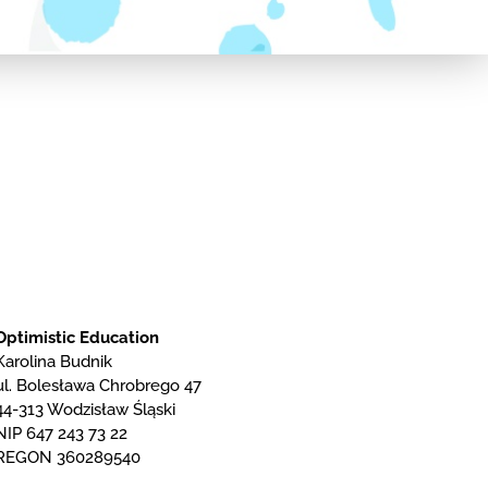
Optimistic Education
Karolina Budnik
ul. Bolesława Chrobrego 47
44-313 Wodzisław Śląski
NIP 647 243 73 22
REGON 360289540