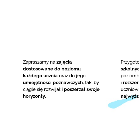
Zapraszamy na
zajęcia
Przygo
dostosowane do poziomu
szkolny
każdego ucznia
oraz do jego
poziom
umiejętności poznawczych
, tak, by
i
rozsze
ciągle się rozwijał i
poszerzał swoje
uczniowi
horyzonty
.
najwyżs