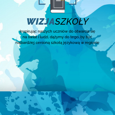
WIZJA
SZKOŁY
Inspirując naszych uczniów do otwarcia się
na świat i ludzi, dążymy do tego, by być
najbardziej cenioną szkołą językową w regionie