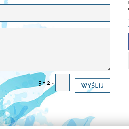
WYŚLIJ
=
5 + 2