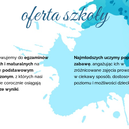
oferta szkoły
towujemy do
egzaminów
Najmłodszych uczymy pop
ch i maturalnych
na
zabawę
, angażując ich w
ie
podstawowym
zróżnicowane zajęcia prow
rzonym
, z których nasi
w ciekawy sposób, dostos
e corocznie osiągają
poziomu i możliwości dziec
ze wyniki
.