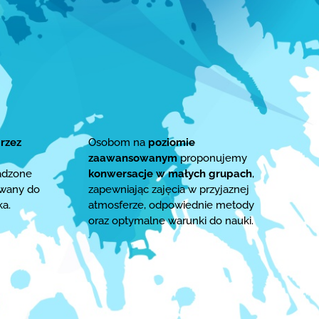
rzez
Osobom na
poziomie
zaawansowanym
proponujemy
adzone
konwersacje w małych grupach
,
owany do
zapewniając zajęcia w przyjaznej
ka.
atmosferze, odpowiednie metody
oraz optymalne warunki do nauki.