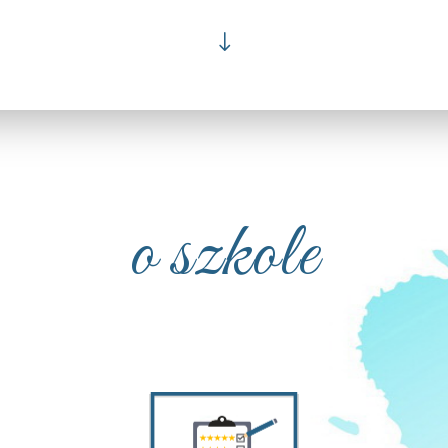
"
o szkole