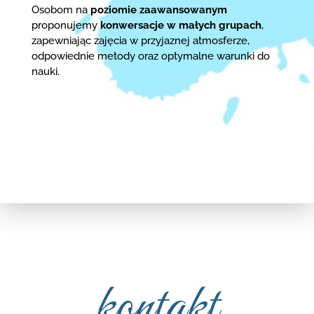
Osobom na
poziomie zaawansowanym
proponujemy
konwersacje w małych grupach
,
zapewniając zajęcia w przyjaznej atmosferze,
odpowiednie metody oraz optymalne warunki do
nauki.
kontakt