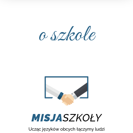
o szkole
MISJA
SZKOŁY
Ucząc języków obcych łączymy ludzi