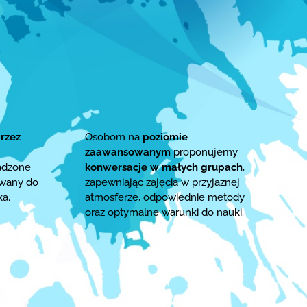
rzez
Osobom na
poziomie
zaawansowanym
proponujemy
adzone
konwersacje w małych grupach
,
owany do
zapewniając zajęcia w przyjaznej
ka.
atmosferze, odpowiednie metody
oraz optymalne warunki do nauki.