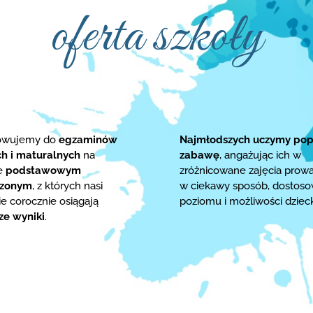
oferta szkoły
towujemy do
egzaminów
Najmłodszych uczymy pop
ch i maturalnych
na
zabawę
, angażując ich w
ie
podstawowym
zróżnicowane zajęcia prow
rzonym
, z których nasi
w ciekawy sposób, dostos
e corocznie osiągają
poziomu i możliwości dziec
ze wyniki
.