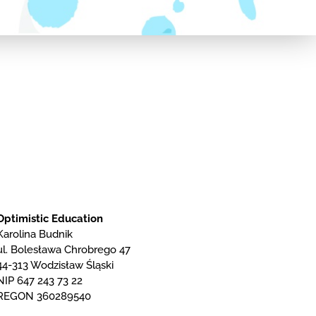
Optimistic Education
Karolina Budnik
ul. Bolesława Chrobrego 47
44-313 Wodzisław Śląski
NIP 647 243 73 22
REGON 360289540