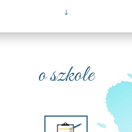
"
o szkole