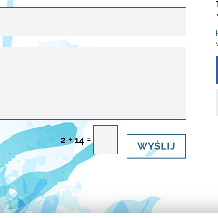
=
2 + 14
WYŚLIJ