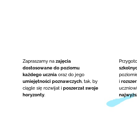
Zapraszamy na
zajęcia
Przygo
dostosowane do poziomu
szkolny
każdego ucznia
oraz do jego
poziom
umiejętności poznawczych
, tak, by
i
rozsze
ciągle się rozwijał i
poszerzał swoje
uczniowi
horyzonty
.
najwyżs