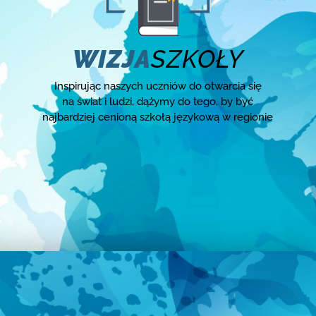
WIZJA
SZKOŁY
Inspirując naszych uczniów do otwarcia się
na świat i ludzi, dążymy do tego, by być
najbardziej cenioną szkołą językową w regionie