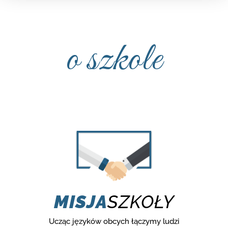
o szkole
MISJA
SZKOŁY
Ucząc języków obcych łączymy ludzi