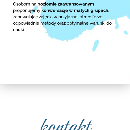
Osobom na
poziomie zaawansowanym
proponujemy
konwersacje w małych grupach
,
zapewniając zajęcia w przyjaznej atmosferze,
odpowiednie metody oraz optymalne warunki do
nauki.
kontakt