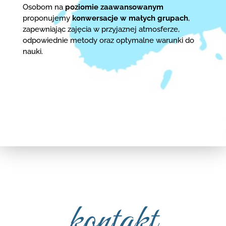
Osobom na
poziomie zaawansowanym
proponujemy
konwersacje w małych grupach
,
zapewniając zajęcia w przyjaznej atmosferze,
odpowiednie metody oraz optymalne warunki do
nauki.
kontakt