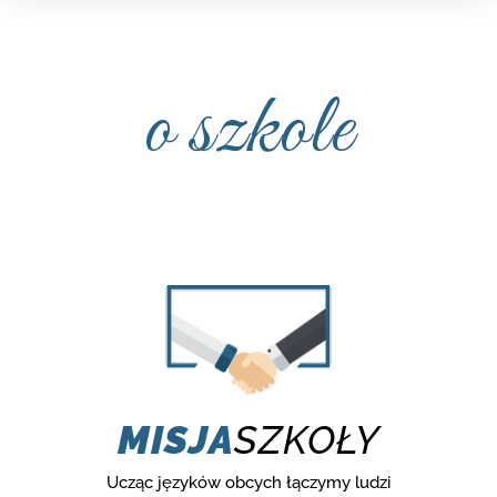
o szkole
MISJA
SZKOŁY
Ucząc języków obcych łączymy ludzi