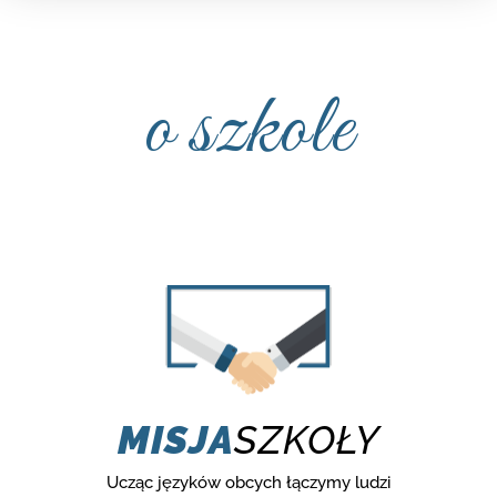
o szkole
MISJA
SZKOŁY
Ucząc języków obcych łączymy ludzi