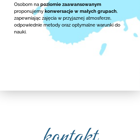
Osobom na
poziomie zaawansowanym
proponujemy
konwersacje w małych grupach
,
zapewniając zajęcia w przyjaznej atmosferze,
odpowiednie metody oraz optymalne warunki do
nauki.
kontakt