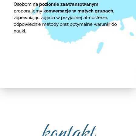
Osobom na
poziomie zaawansowanym
proponujemy
konwersacje w małych grupach
,
zapewniając zajęcia w przyjaznej atmosferze,
odpowiednie metody oraz optymalne warunki do
nauki.
kontakt