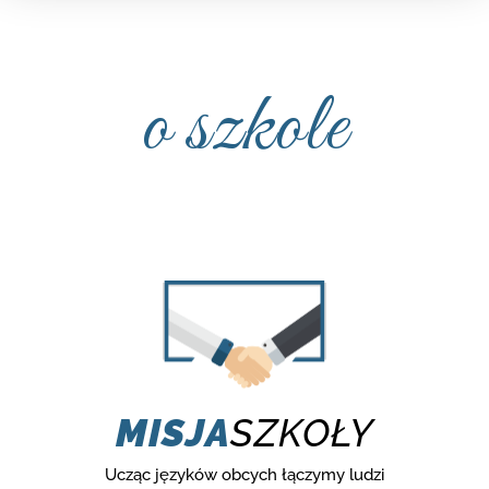
o szkole
MISJA
SZKOŁY
Ucząc języków obcych łączymy ludzi