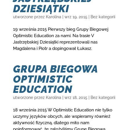
DZIESIĄTKI
utworzone przez
Karolina
|
wrz 19, 2015
|
Bez kategorii
19 września 2015 Pierwszy bieg Grupy Biegowej
Optimistic Education za nami. Na trasie V
Jastrzębskiej Dziesiątki reprezentowali nas
Magdalena i Piotr a dopingował Łukasz.
GRUPA BIEGOWA
OPTIMISTIC
EDUCATION
utworzone przez
Karolina
|
wrz 18, 2015
|
Bez kategorii
18 września 2015 W Optimistic Education nie tylko
uczymy języków obcych, ale wspieramy również
aktywność fizyczną, dlatego miło nam
poinformować, że założyliśmy Grupę Biegową