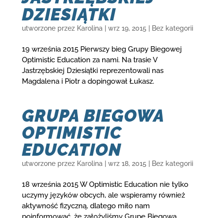
DZIESIĄTKI
utworzone przez
Karolina
|
wrz 19, 2015
|
Bez kategorii
19 września 2015 Pierwszy bieg Grupy Biegowej
Optimistic Education za nami. Na trasie V
Jastrzębskiej Dziesiątki reprezentowali nas
Magdalena i Piotr a dopingował Łukasz.
GRUPA BIEGOWA
OPTIMISTIC
EDUCATION
utworzone przez
Karolina
|
wrz 18, 2015
|
Bez kategorii
18 września 2015 W Optimistic Education nie tylko
uczymy języków obcych, ale wspieramy również
aktywność fizyczną, dlatego miło nam
poinformować, że założyliśmy Grupę Biegową