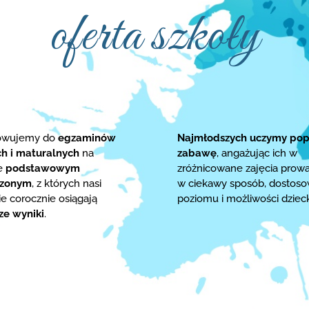
oferta szkoły
towujemy do
egzaminów
Najmłodszych uczymy pop
ch i maturalnych
na
zabawę
, angażując ich w
ie
podstawowym
zróżnicowane zajęcia prow
rzonym
, z których nasi
w ciekawy sposób, dostos
e corocznie osiągają
poziomu i możliwości dziec
ze wyniki
.