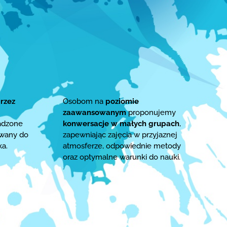
rzez
Osobom na
poziomie
zaawansowanym
proponujemy
adzone
konwersacje w małych grupach
,
owany do
zapewniając zajęcia w przyjaznej
ka.
atmosferze, odpowiednie metody
oraz optymalne warunki do nauki.