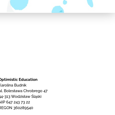
Optimistic Education
Karolina Budnik
ul. Bolesława Chrobrego 47
44-313 Wodzisław Śląski
NIP 647 243 73 22
REGON 360289540