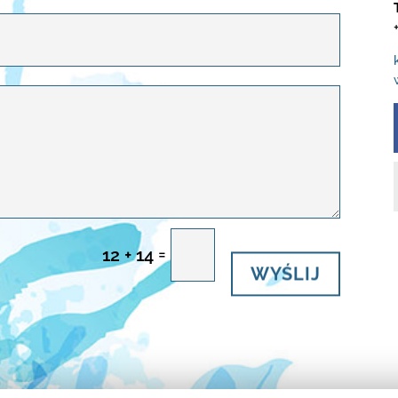
=
12 + 14
WYŚLIJ