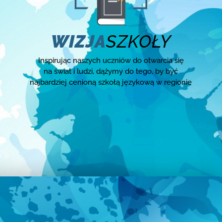
WIZJA
SZKOŁY
Inspirując naszych uczniów do otwarcia się
na świat i ludzi, dążymy do tego, by być
najbardziej cenioną szkołą językową w regionie