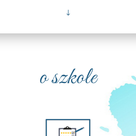
"
o szkole