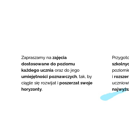
Zapraszamy na
zajęcia
Przygo
dostosowane do poziomu
szkolny
każdego ucznia
oraz do jego
poziom
umiejętności poznawczych
, tak, by
i
rozsze
ciągle się rozwijał i
poszerzał swoje
uczniowi
horyzonty
.
najwyżs