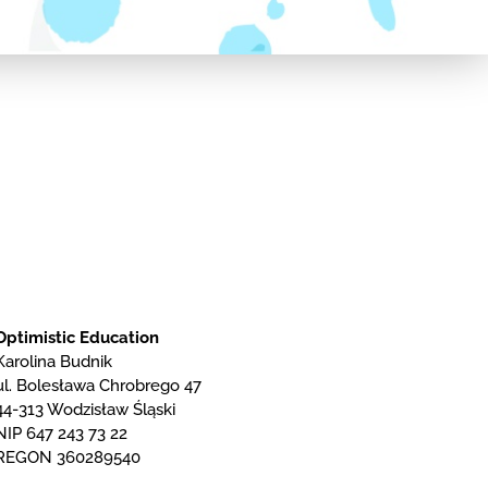
Optimistic Education
Karolina Budnik
ul. Bolesława Chrobrego 47
44-313 Wodzisław Śląski
NIP 647 243 73 22
REGON 360289540