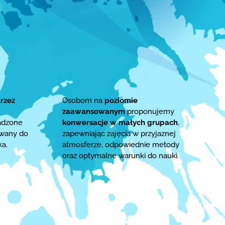
rzez
Osobom na
poziomie
zaawansowanym
proponujemy
adzone
konwersacje w małych grupach
,
owany do
zapewniając zajęcia w przyjaznej
ka.
atmosferze, odpowiednie metody
oraz optymalne warunki do nauki.