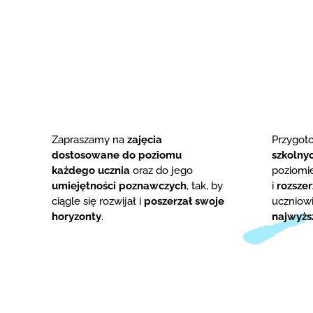
Zapraszamy na
zajęcia
Przygo
dostosowane do poziomu
szkolny
każdego ucznia
oraz do jego
poziom
umiejętności poznawczych
, tak, by
i
rozsze
ciągle się rozwijał i
poszerzał swoje
uczniowi
horyzonty
.
najwyżs