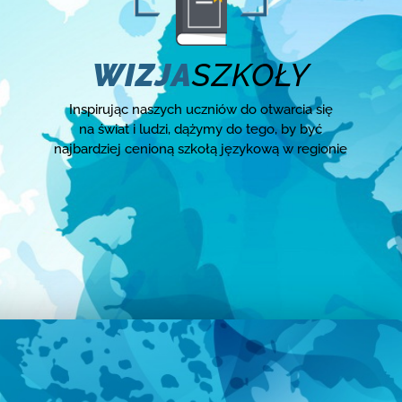
WIZJA
SZKOŁY
Inspirując naszych uczniów do otwarcia się
na świat i ludzi, dążymy do tego, by być
najbardziej cenioną szkołą językową w regionie