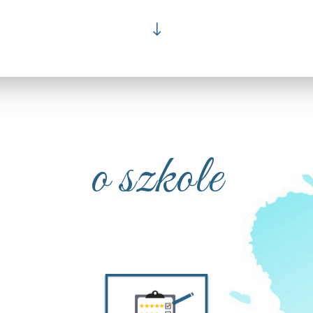
"
o szkole