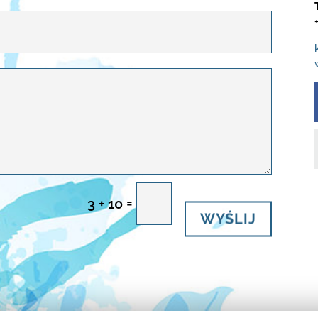
=
3 + 10
WYŚLIJ