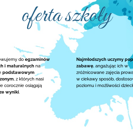
oferta szkoły
towujemy do
egzaminów
Najmłodszych uczymy pop
ch i maturalnych
na
zabawę
, angażując ich w
ie
podstawowym
zróżnicowane zajęcia prow
rzonym
, z których nasi
w ciekawy sposób, dostos
e corocznie osiągają
poziomu i możliwości dziec
ze wyniki
.