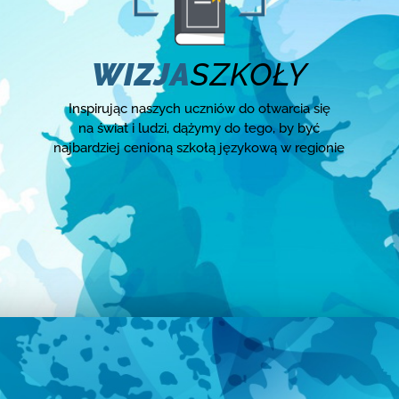
WIZJA
SZKOŁY
Inspirując naszych uczniów do otwarcia się
na świat i ludzi, dążymy do tego, by być
najbardziej cenioną szkołą językową w regionie