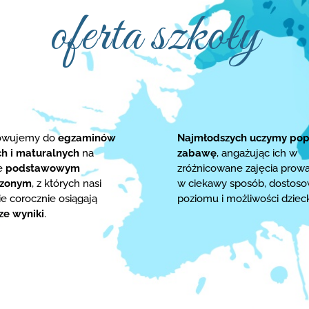
oferta szkoły
towujemy do
egzaminów
Najmłodszych uczymy pop
ch i maturalnych
na
zabawę
, angażując ich w
ie
podstawowym
zróżnicowane zajęcia prow
rzonym
, z których nasi
w ciekawy sposób, dostos
e corocznie osiągają
poziomu i możliwości dziec
ze wyniki
.