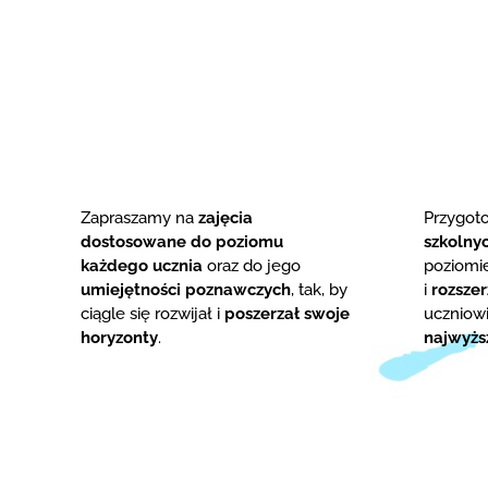
Zapraszamy na
zajęcia
Przygo
dostosowane do poziomu
szkolny
każdego ucznia
oraz do jego
poziom
umiejętności poznawczych
, tak, by
i
rozsze
ciągle się rozwijał i
poszerzał swoje
uczniowi
horyzonty
.
najwyżs