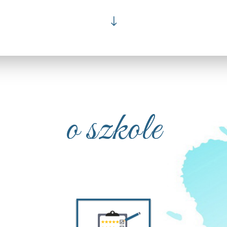
"
o szkole