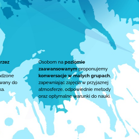
rzez
Osobom na
poziomie
zaawansowanym
proponujemy
adzone
konwersacje w małych grupach
,
owany do
zapewniając zajęcia w przyjaznej
ka.
atmosferze, odpowiednie metody
oraz optymalne warunki do nauki.