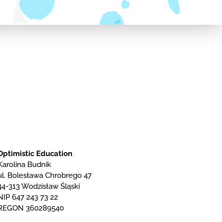
Optimistic Education
Karolina Budnik
ul. Bolesława Chrobrego 47
44-313 Wodzisław Śląski
NIP 647 243 73 22
REGON 360289540