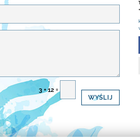
WYŚLIJ
=
3 + 12