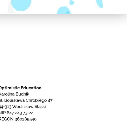
Optimistic Education
Karolina Budnik
ul. Bolesława Chrobrego 47
44-313 Wodzisław Śląski
NIP 647 243 73 22
REGON 360289540