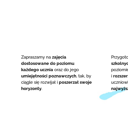
Zapraszamy na
zajęcia
Przygo
dostosowane do poziomu
szkolny
każdego ucznia
oraz do jego
poziom
umiejętności poznawczych
, tak, by
i
rozsze
ciągle się rozwijał i
poszerzał swoje
uczniowi
horyzonty
.
najwyżs