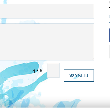
WYŚLIJ
=
4 + 6