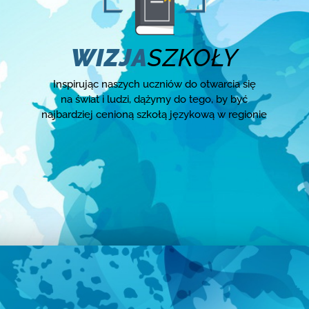
WIZJA
SZKOŁY
Inspirując naszych uczniów do otwarcia się
na świat i ludzi, dążymy do tego, by być
najbardziej cenioną szkołą językową w regionie