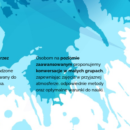
rzez
Osobom na
poziomie
zaawansowanym
proponujemy
adzone
konwersacje w małych grupach
,
owany do
zapewniając zajęcia w przyjaznej
ka.
atmosferze, odpowiednie metody
oraz optymalne warunki do nauki.