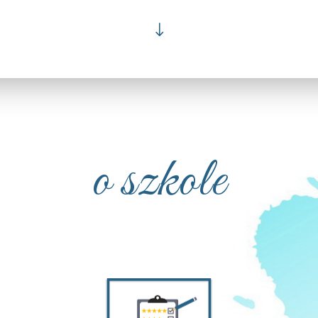
"
o szkole