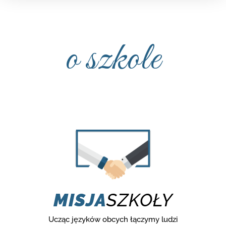
o szkole
MISJA
SZKOŁY
Ucząc języków obcych łączymy ludzi