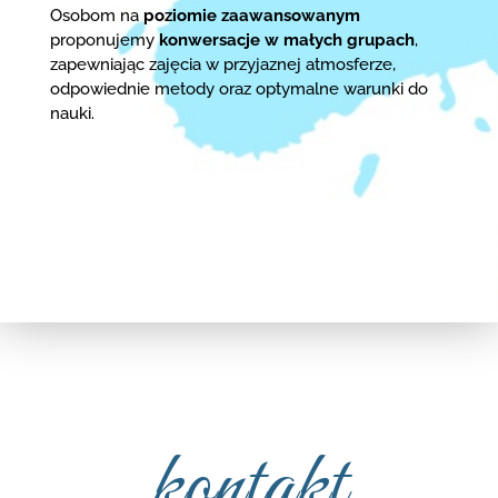
Osobom na
poziomie zaawansowanym
proponujemy
konwersacje w małych grupach
,
zapewniając zajęcia w przyjaznej atmosferze,
odpowiednie metody oraz optymalne warunki do
nauki.
kontakt