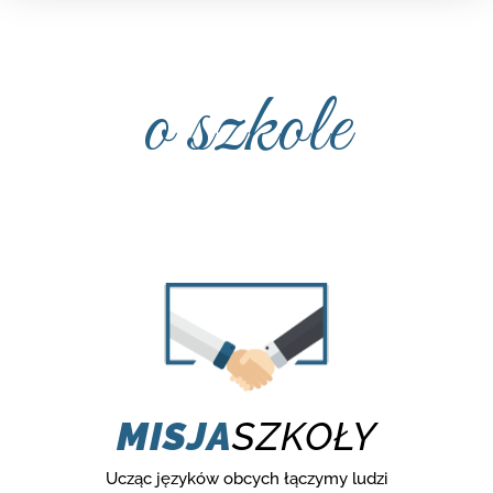
o szkole
MISJA
SZKOŁY
Ucząc języków obcych łączymy ludzi