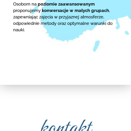
Osobom na
poziomie zaawansowanym
proponujemy
konwersacje w małych grupach
,
zapewniając zajęcia w przyjaznej atmosferze,
odpowiednie metody oraz optymalne warunki do
nauki.
kontakt