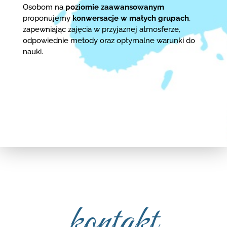
Osobom na
poziomie zaawansowanym
proponujemy
konwersacje w małych grupach
,
zapewniając zajęcia w przyjaznej atmosferze,
odpowiednie metody oraz optymalne warunki do
nauki.
kontakt