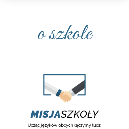
o szkole
MISJA
SZKOŁY
Ucząc języków obcych łączymy ludzi