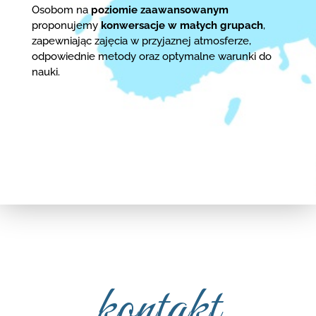
Osobom na
poziomie zaawansowanym
proponujemy
konwersacje w małych grupach
,
zapewniając zajęcia w przyjaznej atmosferze,
odpowiednie metody oraz optymalne warunki do
nauki.
kontakt