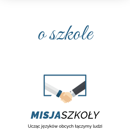
o szkole
MISJA
SZKOŁY
Ucząc języków obcych łączymy ludzi