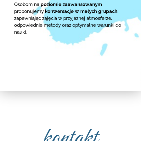
Osobom na
poziomie zaawansowanym
proponujemy
konwersacje w małych grupach
,
zapewniając zajęcia w przyjaznej atmosferze,
odpowiednie metody oraz optymalne warunki do
nauki.
kontakt