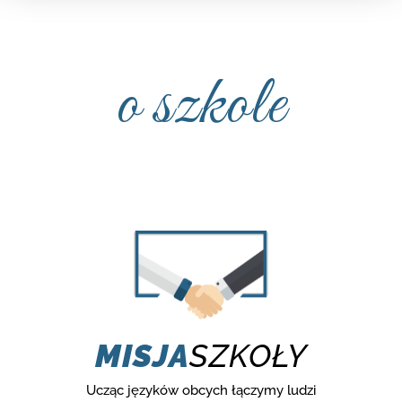
o szkole
MISJA
SZKOŁY
Ucząc języków obcych łączymy ludzi