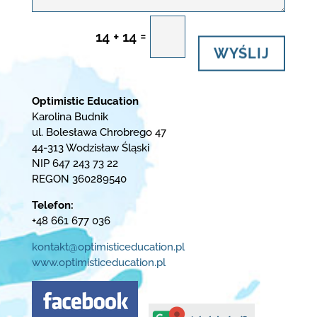
=
14 + 14
WYŚLIJ
Optimistic Education
Karolina Budnik
ul. Bolesława Chrobrego 47
44-313 Wodzisław Śląski
NIP 647 243 73 22
REGON 360289540
Telefon:
+48 661 677 036
kontakt@optimisticeducation.pl
www.optimisticeducation.pl