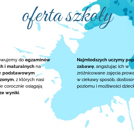
oferta szkoły
towujemy do
egzaminów
Najmłodszych uczymy pop
ch i maturalnych
na
zabawę
, angażując ich w
ie
podstawowym
zróżnicowane zajęcia prow
rzonym
, z których nasi
w ciekawy sposób, dostos
e corocznie osiągają
poziomu i możliwości dziec
ze wyniki
.