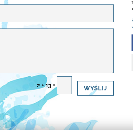
=
2 + 13
WYŚLIJ