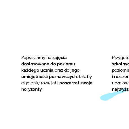
Zapraszamy na
zajęcia
Przygo
dostosowane do poziomu
szkolny
każdego ucznia
oraz do jego
poziom
umiejętności poznawczych
, tak, by
i
rozsze
ciągle się rozwijał i
poszerzał swoje
uczniowi
horyzonty
.
najwyżs