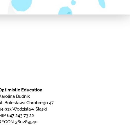
Optimistic Education
Karolina Budnik
ul. Bolesława Chrobrego 47
44-313 Wodzisław Śląski
NIP 647 243 73 22
REGON 360289540