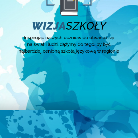
WIZJA
SZKOŁY
Inspirując naszych uczniów do otwarcia się
na świat i ludzi, dążymy do tego, by być
najbardziej cenioną szkołą językową w regionie