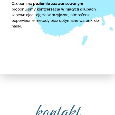
Osobom na
poziomie zaawansowanym
proponujemy
konwersacje w małych grupach
,
zapewniając zajęcia w przyjaznej atmosferze,
odpowiednie metody oraz optymalne warunki do
nauki.
kontakt