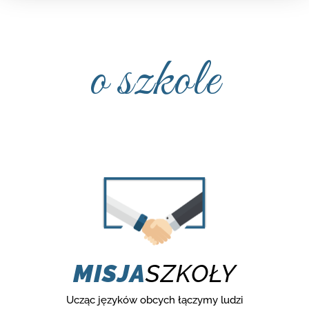
o szkole
MISJA
SZKOŁY
Ucząc języków obcych łączymy ludzi