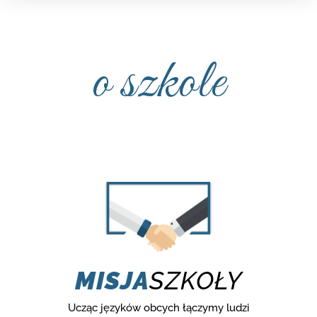
o szkole
MISJA
SZKOŁY
Ucząc języków obcych łączymy ludzi