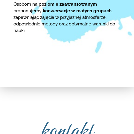
Osobom na
poziomie zaawansowanym
proponujemy
konwersacje w małych grupach
,
zapewniając zajęcia w przyjaznej atmosferze,
odpowiednie metody oraz optymalne warunki do
nauki.
kontakt