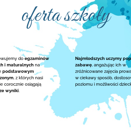
oferta szkoły
towujemy do
egzaminów
Najmłodszych uczymy pop
ch i maturalnych
na
zabawę
, angażując ich w
ie
podstawowym
zróżnicowane zajęcia prow
rzonym
, z których nasi
w ciekawy sposób, dostos
e corocznie osiągają
poziomu i możliwości dziec
ze wyniki
.