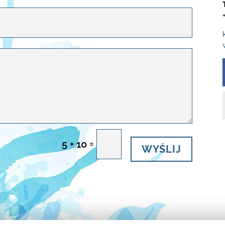
WYŚLIJ
=
5 + 10