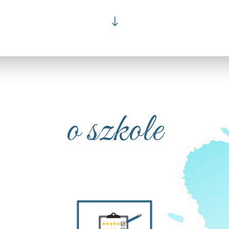
"
o szkole