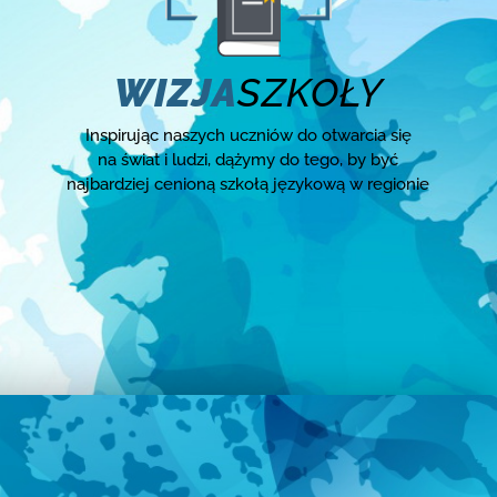
WIZJA
SZKOŁY
Inspirując naszych uczniów do otwarcia się
na świat i ludzi, dążymy do tego, by być
najbardziej cenioną szkołą językową w regionie