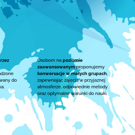
rzez
Osobom na
poziomie
zaawansowanym
proponujemy
adzone
konwersacje w małych grupach
,
owany do
zapewniając zajęcia w przyjaznej
ka.
atmosferze, odpowiednie metody
oraz optymalne warunki do nauki.