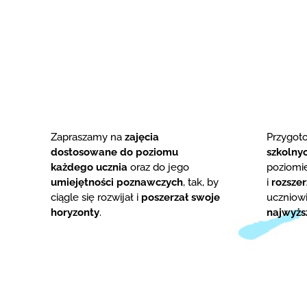
Zapraszamy na
zajęcia
Przygo
dostosowane do poziomu
szkolny
każdego ucznia
oraz do jego
poziom
umiejętności poznawczych
, tak, by
i
rozsze
ciągle się rozwijał i
poszerzał swoje
uczniowi
horyzonty
.
najwyżs