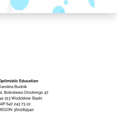
Optimistic Education
Karolina Budnik
ul. Bolesława Chrobrego 47
44-313 Wodzisław Śląski
NIP 647 243 73 22
REGON 360289540