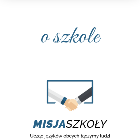
o szkole
MISJA
SZKOŁY
Ucząc języków obcych łączymy ludzi