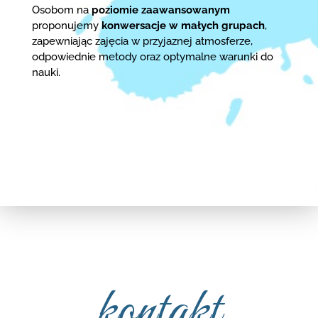
Osobom na
poziomie zaawansowanym
proponujemy
konwersacje w małych grupach
,
zapewniając zajęcia w przyjaznej atmosferze,
odpowiednie metody oraz optymalne warunki do
nauki.
kontakt