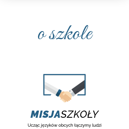
o szkole
MISJA
SZKOŁY
Ucząc języków obcych łączymy ludzi