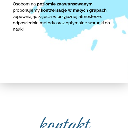
Osobom na
poziomie zaawansowanym
proponujemy
konwersacje w małych grupach
,
zapewniając zajęcia w przyjaznej atmosferze,
odpowiednie metody oraz optymalne warunki do
nauki.
kontakt