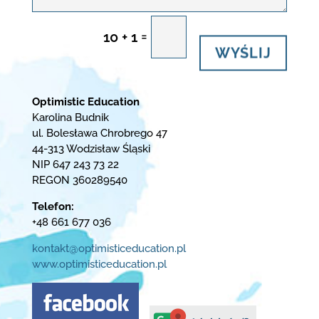
=
10 + 1
WYŚLIJ
Optimistic Education
Karolina Budnik
ul. Bolesława Chrobrego 47
44-313 Wodzisław Śląski
NIP 647 243 73 22
REGON 360289540
Telefon:
+48 661 677 036
kontakt@optimisticeducation.pl
www.optimisticeducation.pl