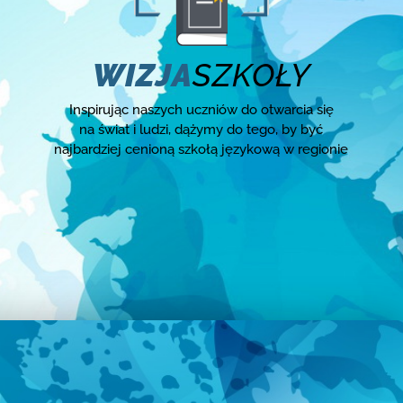
WIZJA
SZKOŁY
Inspirując naszych uczniów do otwarcia się
na świat i ludzi, dążymy do tego, by być
najbardziej cenioną szkołą językową w regionie