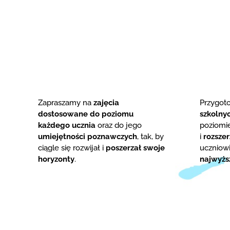
Zapraszamy na
zajęcia
Przygo
dostosowane do poziomu
szkolny
każdego ucznia
oraz do jego
poziom
umiejętności poznawczych
, tak, by
i
rozsze
ciągle się rozwijał i
poszerzał swoje
uczniowi
horyzonty
.
najwyżs