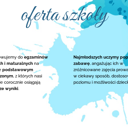
oferta szkoły
towujemy do
egzaminów
Najmłodszych uczymy pop
ch i maturalnych
na
zabawę
, angażując ich w
ie
podstawowym
zróżnicowane zajęcia prow
rzonym
, z których nasi
w ciekawy sposób, dostos
e corocznie osiągają
poziomu i możliwości dziec
ze wyniki
.