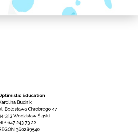
Optimistic Education
Karolina Budnik
ul. Bolesława Chrobrego 47
44-313 Wodzisław Śląski
NIP 647 243 73 22
REGON 360289540