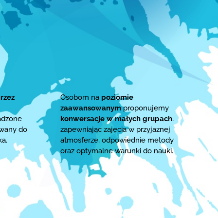
rzez
Osobom na
poziomie
zaawansowanym
proponujemy
adzone
konwersacje w małych grupach
,
owany do
zapewniając zajęcia w przyjaznej
ka.
atmosferze, odpowiednie metody
oraz optymalne warunki do nauki.