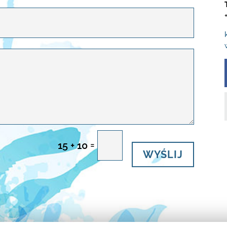
=
15 + 10
WYŚLIJ