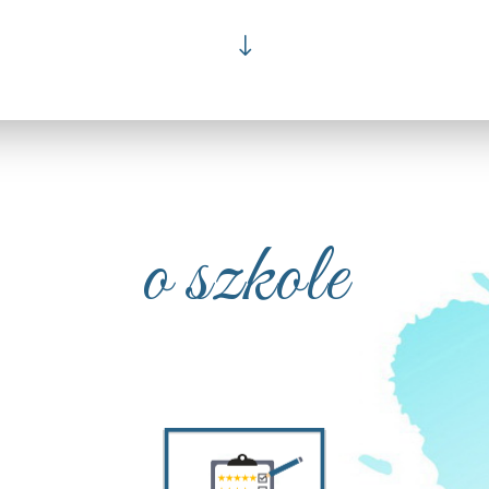
"
o szkole