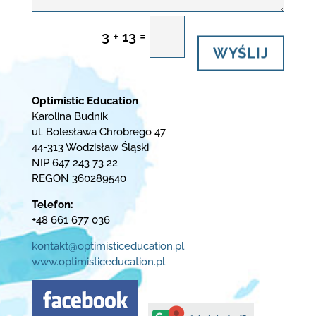
=
3 + 13
WYŚLIJ
Optimistic Education
Karolina Budnik
ul. Bolesława Chrobrego 47
44-313 Wodzisław Śląski
NIP 647 243 73 22
REGON 360289540
Telefon:
+48 661 677 036
kontakt@optimisticeducation.pl
www.optimisticeducation.pl