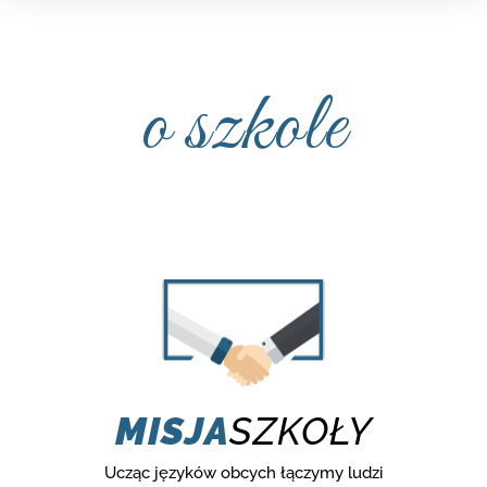
o szkole
MISJA
SZKOŁY
Ucząc języków obcych łączymy ludzi