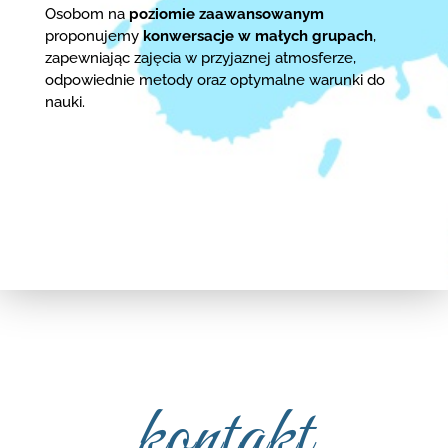
Osobom na
poziomie zaawansowanym
proponujemy
konwersacje w małych grupach
,
zapewniając zajęcia w przyjaznej atmosferze,
odpowiednie metody oraz optymalne warunki do
nauki.
kontakt