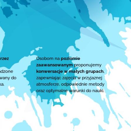
rzez
Osobom na
poziomie
zaawansowanym
proponujemy
adzone
konwersacje w małych grupach
,
owany do
zapewniając zajęcia w przyjaznej
ka.
atmosferze, odpowiednie metody
oraz optymalne warunki do nauki.