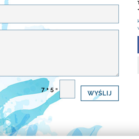
=
7 + 5
WYŚLIJ