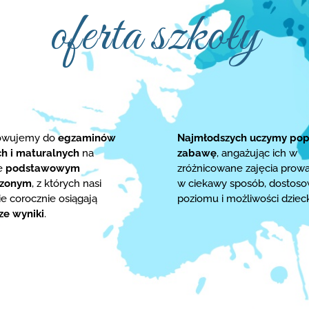
oferta szkoły
towujemy do
egzaminów
Najmłodszych uczymy pop
ch i maturalnych
na
zabawę
, angażując ich w
ie
podstawowym
zróżnicowane zajęcia prow
rzonym
, z których nasi
w ciekawy sposób, dostos
e corocznie osiągają
poziomu i możliwości dziec
ze wyniki
.