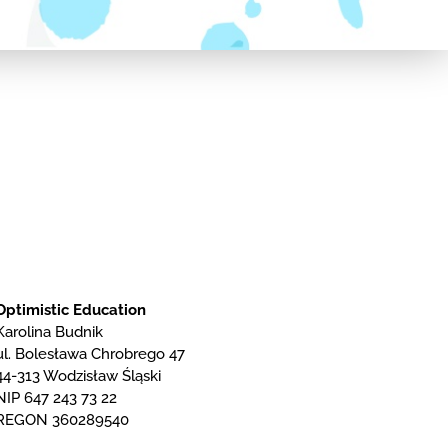
Optimistic Education
Karolina Budnik
ul. Bolesława Chrobrego 47
44-313 Wodzisław Śląski
NIP 647 243 73 22
REGON 360289540