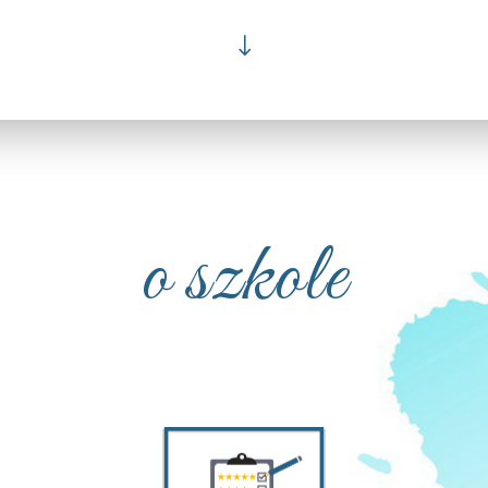
"
o szkole