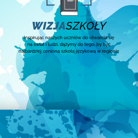
WIZJA
SZKOŁY
Inspirując naszych uczniów do otwarcia się
na świat i ludzi, dążymy do tego, by być
najbardziej cenioną szkołą językową w regionie