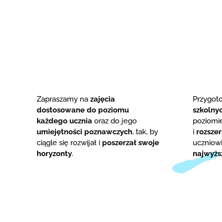
Zapraszamy na
zajęcia
Przygo
dostosowane do poziomu
szkolny
każdego ucznia
oraz do jego
poziom
umiejętności poznawczych
, tak, by
i
rozsze
ciągle się rozwijał i
poszerzał swoje
uczniowi
horyzonty
.
najwyżs